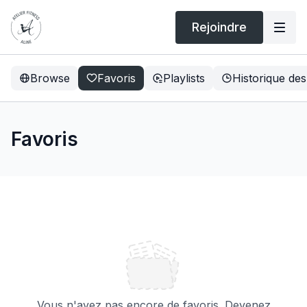
Rejoindre
Browse
Favoris
Playlists
Historique des
Favoris
Vous n'avez pas encore de favoris. Devenez