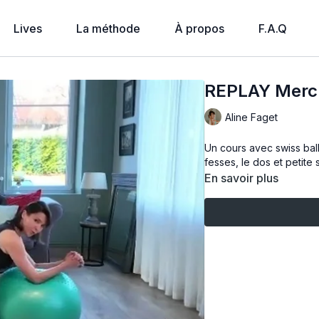
Lives
La méthode
À propos
F.A.Q
REPLAY Mercre
Aline Faget
Un cours avec swiss ball
fesses, le dos et petit
En savoir plus